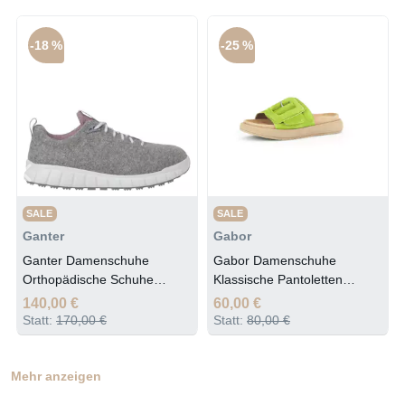
-18 %
-25 %
SALE
SALE
Ganter
Gabor
Ganter Damenschuhe
Gabor Damenschuhe
Orthopädische Schuhe
Klassische Pantoletten
Graphit / Rose
granny green
140,00 €
60,00 €
Statt:
170,00 €
Statt:
80,00 €
Mehr anzeigen